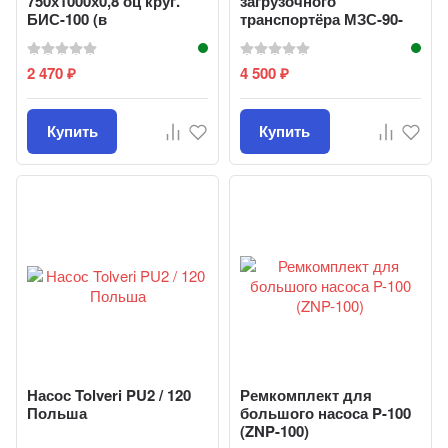
750х1000х0,8 оц круг.
загрузочного
БИС-100 (в
транспортёра МЗС-90-
ассортименте)
03.623 МЗС 90-20-01
"Клеве...
2 470
4 500
₽
₽
Купить
Купить
Насос Tolveri PU2 / 120
Ремкомплект для
Польша
большого насоса P-100
(ZNP-100)